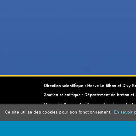
Direction scientifique : Herve Le Bihan et Divy 
Soutien scientifique : Département de breton et 
Université Rennes 2 / Kevrenn brezhoneg ha ke
Ce site utilise des cookies pour son fonctionnement.
En savoir p
dictionarypor