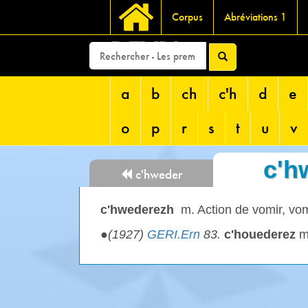
Corpus
Abréviations 1
DEVRI
a
b
ch
c'h
d
e
o
p
r
s
t
u
v
c'h
c'hweder
c'hwederezh
m. Action de vomir, vo
●
(1927)
GERI.Ern
83.
c'houederez
m