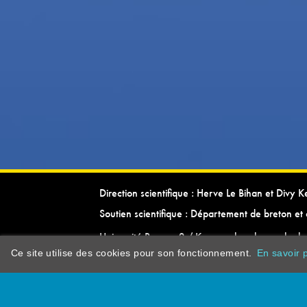
Direction scientifique : Herve Le Bihan et Divy 
Soutien scientifique : Département de breton et 
Université Rennes 2 / Kevrenn brezhoneg ha ke
Ce site utilise des cookies pour son fonctionnement.
En savoir p
dictionarypor