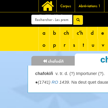
Corpus
Abréviations 1
DEVRI
a
b
ch
c'h
d
e
o
p
r
s
t
u
v
c
chafodiñ
chafokiñ
v. tr. d. (?) Importuner (?).
●
(1741)
RO
1439.
Na deut quet daua