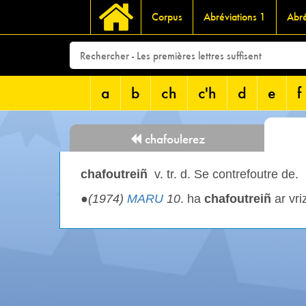
Corpus
Abréviations 1
Abré
a
b
ch
c'h
d
e
f
chafoulerez
chafoutreiñ
v. tr. d. Se contrefoutre de.
●
(1974)
MARU
10
. ha
chafoutreiñ
ar vri