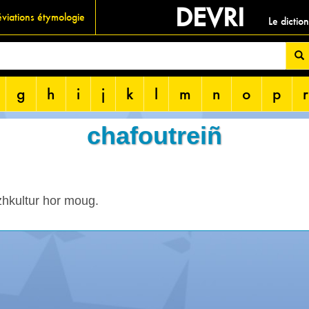
DEVRI
viations étymologie
Le dictio
g
h
i
j
k
l
m
n
o
p
r
chafoutreiñ
zhkultur hor moug.