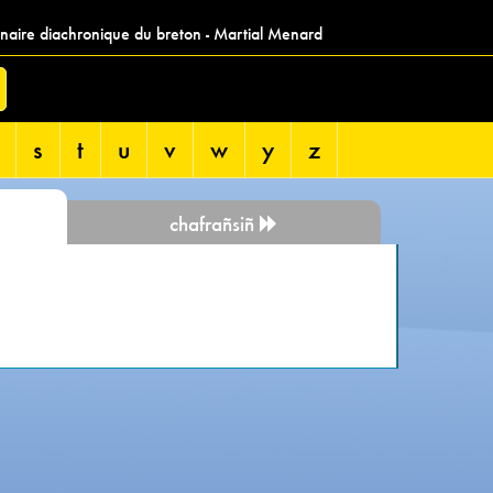
nnaire diachronique du breton - Martial Menard
s
t
u
v
w
y
z
chafrañsiñ