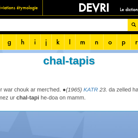
DEVRI
viations étymologie
Le dictio
g
h
i
j
k
l
m
n
o
p
r
chal-tapis
r war chouk ar merc'hed. ●
(1965)
KATR
23.
da zelled ha
ez ur
chal-tapi
he-doa on mamm.