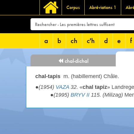
Corpus
Abréviations 1
Abré
a
b
ch
c'h
d
e
f
chal-dichal
chal-tapis
m. (habillement) Châle.
●
(1954)
VAZA
32.
«
chal tapiz
» Landrege
●
(1995)
BRYV II
115. (Milizag)
Mem