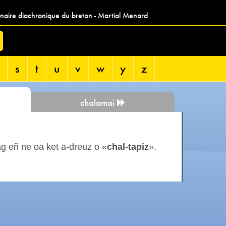
nnaire diachronique du breton - Martial Menard
s
t
u
v
w
y
z
chalamai
g eñ ne oa ket a-dreuz o «
chal-tapiz
».