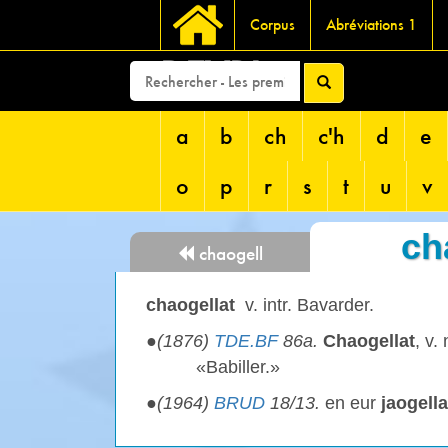
Corpus
Abréviations 1
DEVRI
a
b
ch
c'h
d
e
o
p
r
s
t
u
v
ch
chaogell
chaogellat
v. intr. Bavarder.
●
(1876)
TDE.BF
86a.
Chaogellat
, v.
«Babiller.»
●
(1964)
BRUD
18/13.
en eur
jaogell