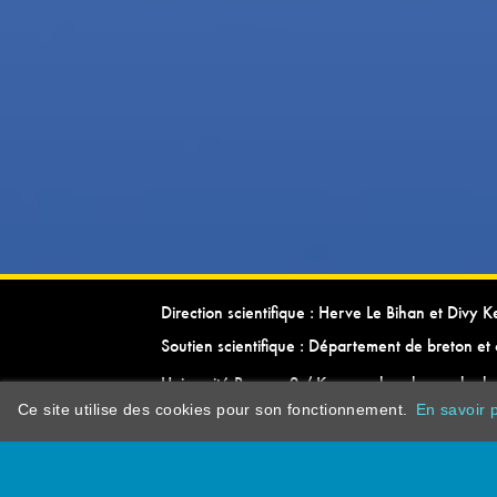
Direction scientifique : Herve Le Bihan et Divy 
Soutien scientifique : Département de breton et 
Université Rennes 2 / Kevrenn brezhoneg ha ke
Ce site utilise des cookies pour son fonctionnement.
En savoir p
dictionarypor