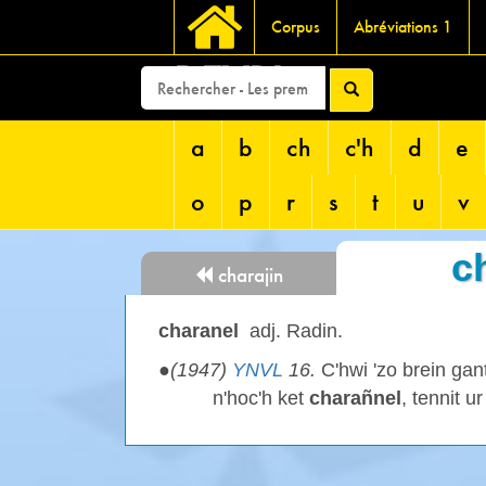
Corpus
Abréviations 1
DEVRI
a
b
ch
c'h
d
e
o
p
r
s
t
u
v
c
charajin
charanel
adj. Radin.
●
(1947)
YNVL
16.
C'hwi 'zo brein ga
n'hoc'h ket
charañnel
, tennit 