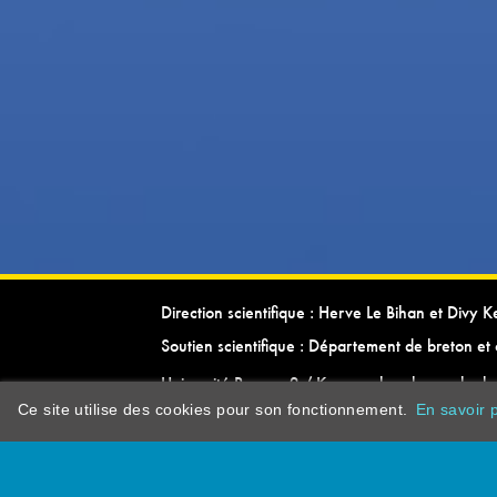
Direction scientifique : Herve Le Bihan et Divy 
Soutien scientifique : Département de breton et 
Université Rennes 2 / Kevrenn brezhoneg ha ke
Ce site utilise des cookies pour son fonctionnement.
En savoir p
dictionarypor