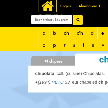
Corpus
Abréviations 1
DEVRI
a
b
ch
c'h
d
e
o
p
r
s
t
u
v
ch
chipere
chipolata
coll. (cuisine) Chipolatas.
●
(1994)
HETO
33.
eur chapeled
chip