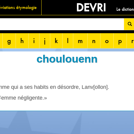
DEVRI
viations étymologie
Le dictio
g
h
i
j
k
l
m
n
o
p
r
choulouenn
mme qui a ses habits en désordre, Lanv[ollon].
Femme négligente.»