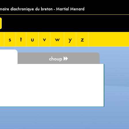
nnaire diachronique du breton - Martial Menard
s
t
u
v
w
y
z
choup