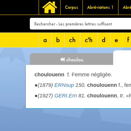
Corpus
Abréviations 1
Abré
a
b
ch
c'h
d
e
f
choulou
choulouenn
f. Femme négligée.
●
(1879)
ERNsup
150.
choulouenn
f., fe
●
(1927)
GERI.Ern
81.
choulouenn
,
tr
. «