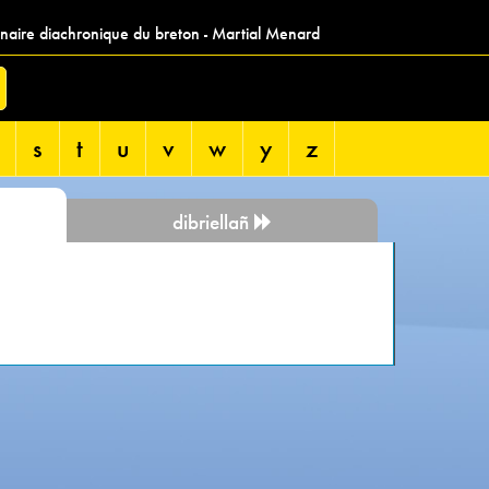
nnaire diachronique du breton - Martial Menard
s
t
u
v
w
y
z
dibriellañ