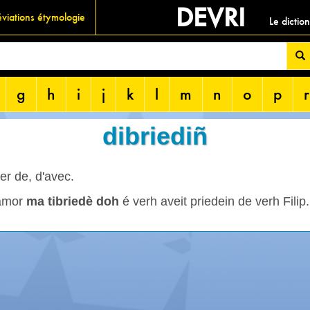
DEVRI
viations étymologie
Le dictio
g
h
i
j
k
l
m
n
o
p
r
dibriediñ
cer de, d'avec.
lamor
ma tibriedè doh
é verh aveit priedein de verh Filip.