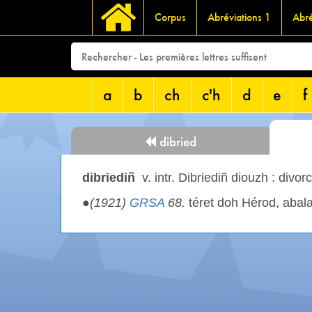
Corpus
Abréviations 1
Abré
a
b
ch
c'h
d
e
f
dibried
dibriediñ
v. intr. Dibriediñ diouzh : divor
●
(1921)
GRSA
68.
téret doh Hérod, aba