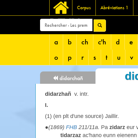
Corpus
Abréviations 1
DEVRI
a
b
ch
c'h
d
e
o
p
r
s
t
u
v
di
didarchañ
didarzhañ
v. intr.
I.
(1) (en plt d'une source) Jaillir.
●
(1869)
FHB
211/11a.
Pa
zidarz
eur 
tidarzaz
ac'hano eunn eienenn 