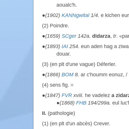
aoualc'h.
●
(1902)
KANNgwital
1/4.
e kichen eu
(2) Poindre.
●
(1659)
SCger
142a.
didarza
,
tr
. «par
●
(1893)
IAI
254.
eun aden hag a ziwa
douar.
(3) (en plt d'une vague) Déferler.
●
(1866)
BOM
8.
ar c'houmm eonuz, /
(4) sens fig. =
●
(1847)
FVR
xviii.
he vadelez
a zidar
●
(1868)
FHB
194/299a.
eul luc
II.
(pathologie)
(1) (en plt d'un abcès) Crever.