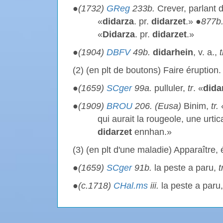
●
(1732)
GReg
233b.
Crever, parlant 
«
didarza
. pr.
didarzet
.» ●
877b
«
Didarza
. pr.
didarzet
.»
●
(1904)
DBFV
49b.
didarhein
, v. a.,
t
(2) (en plt de boutons) Faire éruption.
●
(1659)
SCger
99a.
pulluler,
tr
. «
dida
●
(1909)
BROU
206. (Eusa)
Binim,
tr.
«
qui aurait la rougeole, une urtic
didarzet
ennhan.»
(3) (en plt d'une maladie) Apparaître, é
●
(1659)
SCger
91b.
la peste a paru,
t
●
(c.1718)
CHal.ms
iii.
la peste a paru