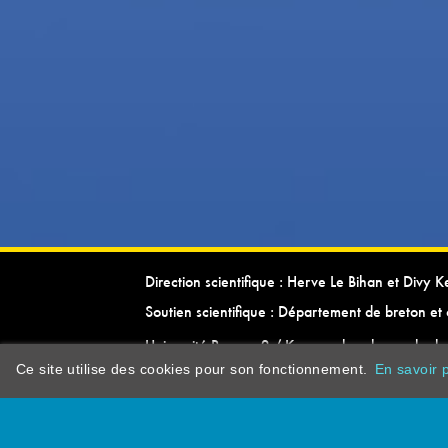
Direction scientifique : Herve Le Bihan et Divy 
Soutien scientifique : Département de breton et 
Université Rennes 2 / Kevrenn brezhoneg ha ke
Ce site utilise des cookies pour son fonctionnement.
En savoir p
dictionarypor