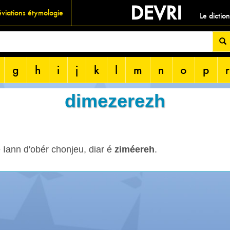
DEVRI
viations étymologie
Le dictio
g
h
i
j
k
l
m
n
o
p
r
dimezerezh
e Iann d'obér chonjeu, diar é
ziméereh
.