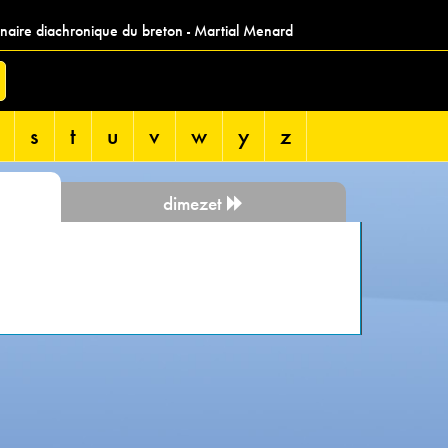
nnaire diachronique du breton - Martial Menard
s
t
u
v
w
y
z
dimezet