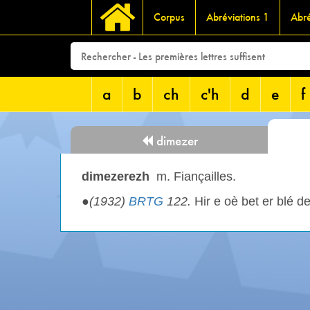
Corpus
Abréviations 1
Abré
a
b
ch
c'h
d
e
f
dimezer
dimezerezh
m. Fiançailles.
●
(1932)
BRTG
122.
Hir e oè bet er blé d