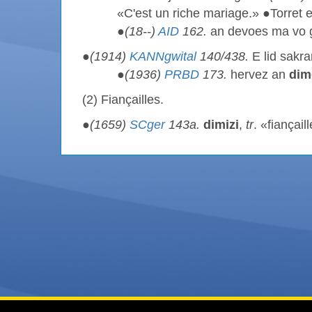
«C'est un riche mariage.» ●Torret 
●
(18--)
AID
162.
an devoes ma vo 
●
(1914)
KANNgwital
140/438.
E lid sakra
●
(1936)
PRBD
173.
hervez an
dim
(2) Fiançailles.
●
(1659)
SCger
143a.
dimizi
,
tr
. «fiançail