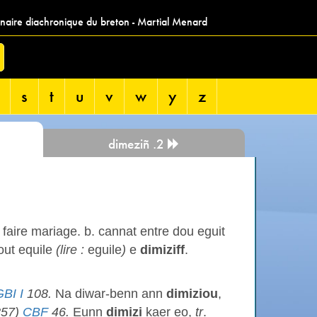
nnaire diachronique du breton - Martial Menard
s
t
u
v
w
y
z
dimeziñ .2
faire mariage. b. cannat entre dou eguit
out equile
(lire :
eguile
)
e
dimiziff
.
GBI I
108.
Na diwar-benn ann
dimiziou
,
857)
CBF
46.
Eunn
dimizi
kaer eo,
tr
.