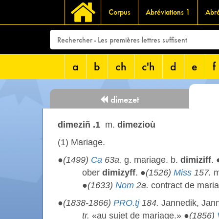
Corpus
Abréviations 1
Abré
a
b
ch
c'h
d
e
f
dimezet
dimeziñ .1
m.
dimezioù
(1)
Mariage.
●
(1499)
Ca
63a.
g. mariage. b.
dimiziff
. 
ober
dimizyff
. ●
(1526)
Miss
157.
m
●
(1633)
Nom
2a.
contract de mari
●
(1838-1866)
PRO.tj
184.
Jannedik, Jann
tr.
«au sujet de mariage.» ●
(1856)