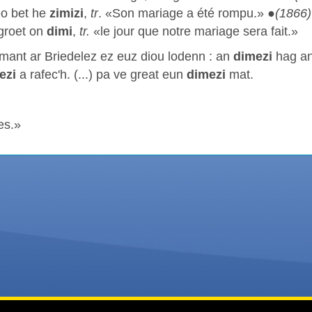
eo bet he
zimizi
,
tr
. «Son mariage a été rompu.» ●
(1866
groet on
dimi
,
tr.
«le jour que notre mariage sera fait.»
mant ar Briedelez ez euz diou lodenn : an
dimezi
hag an
ezi
a rafec'h. (...) pa ve great eun
dimezi
mat.
les.»