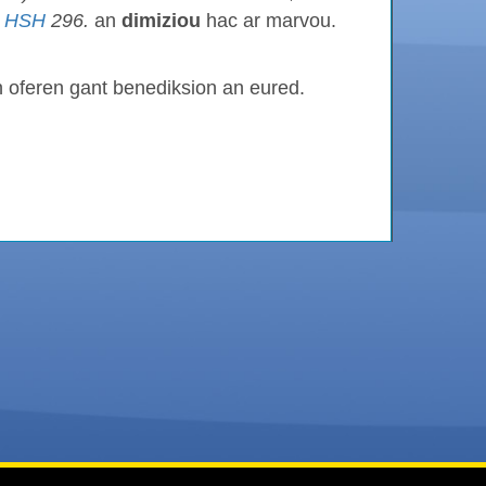
)
HSH
296.
an
dimiziou
hac ar marvou.
 oferen gant benediksion an eured.