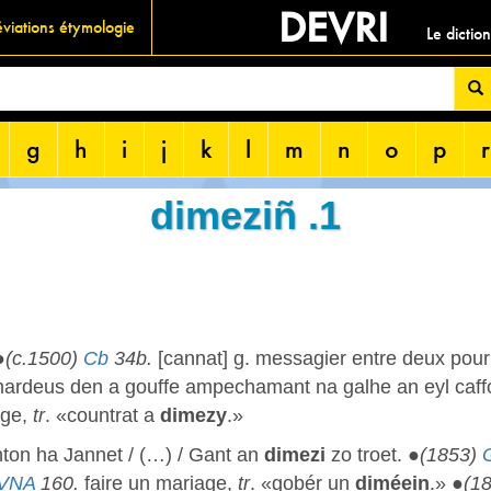
DEVRI
viations étymologie
Le dictio
g
h
i
j
k
l
m
n
o
p
r
dimeziñ .1
●
(c.1500)
Cb
34b.
[cannat] g. messagier entre deux pour 
ardeus den a gouffe ampechamant na galhe an eyl caff
age,
tr
. «countrat a
dimezy
.»
ton ha Jannet / (…) / Gant an
dimezi
zo troet. ●
(1853)
VNA
160.
faire un mariage,
tr
. «gobér un
diméein
.» ●
(1