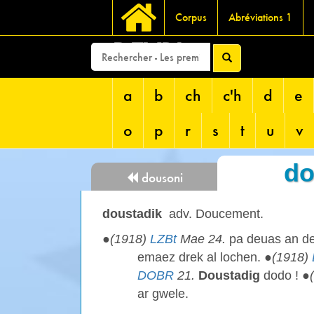
Corpus
Abréviations 1
DEVRI
a
b
ch
c'h
d
e
o
p
r
s
t
u
v
do
dousoni
doustadik
adv. Doucement.
●
(1918)
LZBt
Mae 24.
pa deuas an d
emaez drek al lochen. ●
(1918)
DOBR
21.
Doustadig
dodo ! ●
ar gwele.