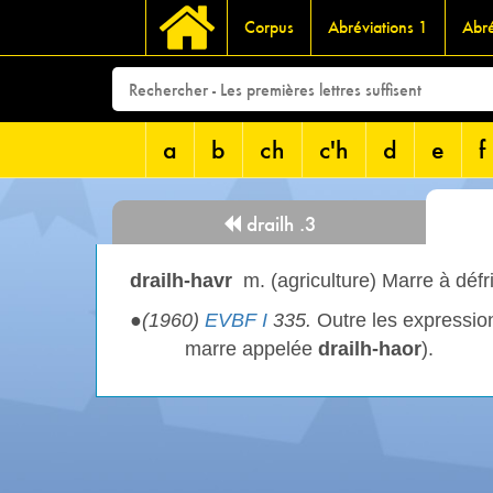
Corpus
Abréviations 1
Abré
a
b
ch
c'h
d
e
f
drailh .3
drailh-havr
m. (agriculture) Marre à défr
●
(1960)
EVBF I
335.
Outre les expression
marre appelée
drailh-haor
).