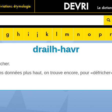
DEVRI
viations étymologie
Le dictio
g
h
i
j
k
l
m
n
o
p
r
drailh-havr
icher.
s données plus haut, on trouve encore, pour «défricher