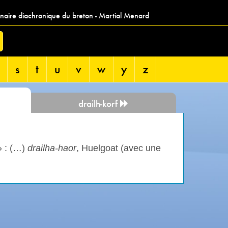
nnaire diachronique du breton - Martial Menard
s
t
u
v
w
y
z
drailh-korf
» : (…)
drailha-haor
, Huelgoat (avec une