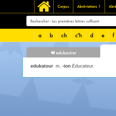
Corpus
Abréviations 1
Abré
a
b
ch
c'h
d
e
f
edukastrer
edukatour
m.
-ion
Éducateur.