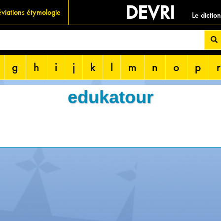
DEVRI
viations étymologie
Le dictio
g
h
i
j
k
l
m
n
o
p
r
edukatour