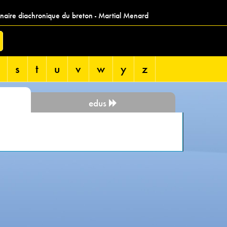
nnaire diachronique du breton - Martial Menard
s
t
u
v
w
y
z
edus