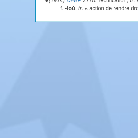
●
(1914)
DFBP
277b.
rectification,
tr
. 
f.
-ioù
,
tr
. « action de rendre dro