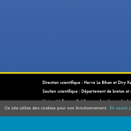
Direction scientifique : Herve Le Bihan et Divy 
Soutien scientifique : Département de breton et 
Université Rennes 2 / Kevrenn brezhoneg ha ke
Ce site utilise des cookies pour son fonctionnement.
En savoir p
dictionarypor