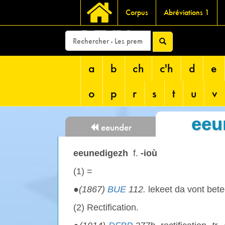
Corpus
Abréviations 1
DEVRI
a
b
ch
c'h
d
e
o
p
r
s
t
u
v
eeu
eeunder
eeunedigezh
f.
-ioù
(1) =
●
(1867)
BUE
112.
lekeet da vont bet
(2) Rectification.