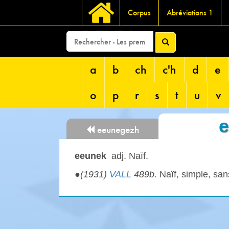
Corpus
Abréviations 1
DEVRI
a
b
ch
c'h
d
e
o
p
r
s
t
u
v
eeunegezh
eeunek
adj. Naïf.
●
(1931)
VALL
489b.
Naïf, simple, san