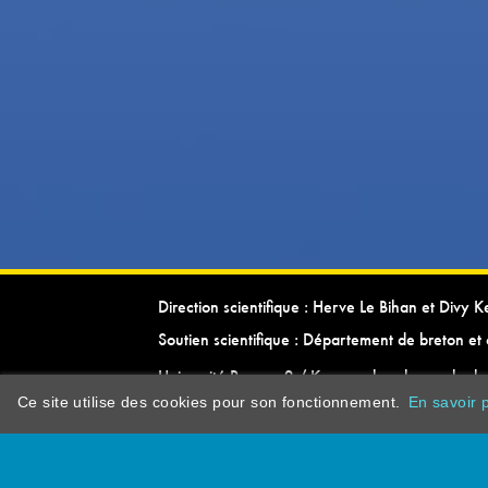
Direction scientifique : Herve Le Bihan et Divy 
Soutien scientifique : Département de breton et 
Université Rennes 2 / Kevrenn brezhoneg ha ke
Ce site utilise des cookies pour son fonctionnement.
En savoir p
dictionarypor