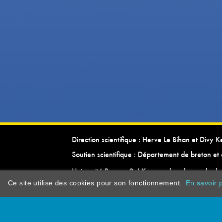
Direction scientifique : Herve Le Bihan et Divy 
Soutien scientifique : Département de breton et 
Université Rennes 2 / Kevrenn brezhoneg ha ke
Ce site utilise des cookies pour son fonctionnement.
En savoir p
dictionarypor