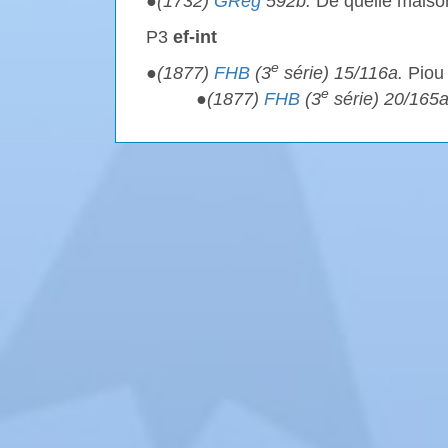
●
(1732)
GReg
592b.
De quelle maison
P3
ef-int
e
●
(1877)
FHB
(3
série) 15/116a.
Piou 
e
●
(1877)
FHB
(3
série) 20/165