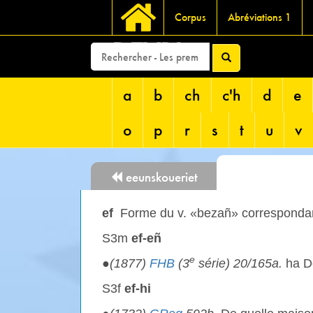
Corpus
Abréviations 1
DEVRI
a
b
ch
c'h
d
e
o
p
r
s
t
u
v
eeunskoueriet
ef
Forme du v. «bezañ» correspondan
S3m
ef-eñ
e
●
(1877)
FHB
(3
série) 20/165a.
ha 
S3f
ef-hi