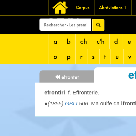
Corpus
Abréviations 1
DEVRI
a
b
ch
c'h
d
e
o
p
r
s
t
u
v
e
efrontet
efrontiri
f. Effronterie.
●
(1855)
GBI I
506.
Ma ouife da
ifronti