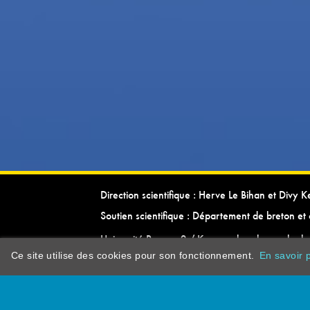
Direction scientifique : Herve Le Bihan et Divy 
Soutien scientifique : Département de breton et 
Université Rennes 2 / Kevrenn brezhoneg ha ke
Ce site utilise des cookies pour son fonctionnement.
En savoir p
dictionarypor