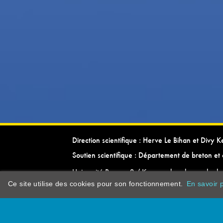
Direction scientifique : Herve Le Bihan et Divy 
Soutien scientifique : Département de breton et 
Université Rennes 2 / Kevrenn brezhoneg ha ke
Ce site utilise des cookies pour son fonctionnement.
En savoir p
dictionarypor