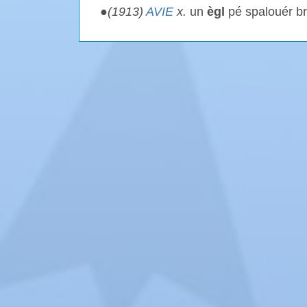
●
(1913)
AVIE
x.
un
ègl
pé spalouér br