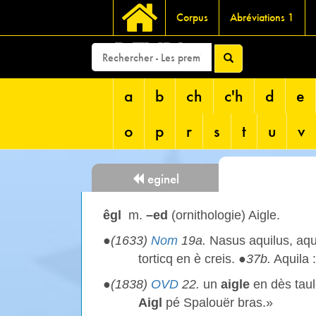
Corpus
Abréviations 1
DEVRI
a
b
ch
c'h
d
e
o
p
r
s
t
u
v
eginel
êgl
m.
–ed
(ornithologie) Aigle.
●
(1633)
Nom
19a.
Nasus aquilus, aqu
torticq en è creis. ●
37b.
Aquila 
●
(1838)
OVD
22.
un
aigle
en dès taule
Aigl
pé Spalouër bras.»