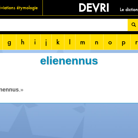
DEVRI
viations étymologie
Le dictio
g
h
i
j
k
l
m
n
o
p
r
elienennus
enennus
.»