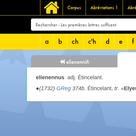
Corpus
Abréviations 1
Abré
a
b
ch
c'h
d
e
f
elienenniñ
elienennus
adj. Étincelant.
●
(1732)
GReg
374b.
Étincelant,
tr
. «
Ely