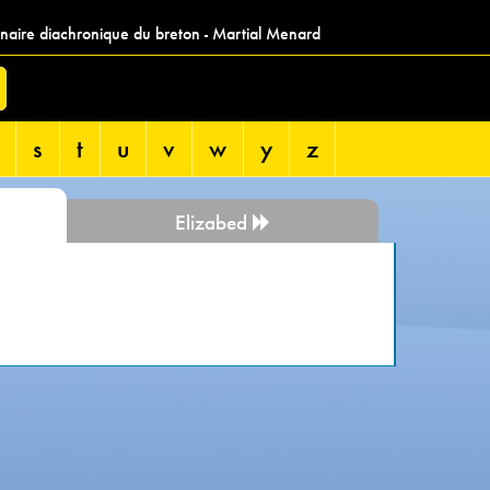
nnaire diachronique du breton - Martial Menard
s
t
u
v
w
y
z
Elizabed