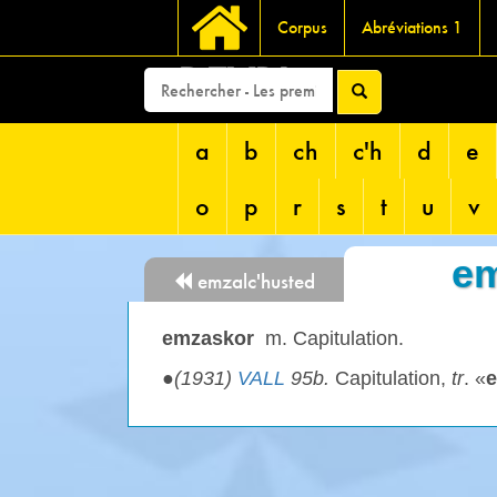
Corpus
Abréviations 1
DEVRI
a
b
ch
c'h
d
e
o
p
r
s
t
u
v
e
emzalc'husted
emzaskor
m. Capitulation.
●
(1931)
VALL
95b.
Capitulation,
tr
. «