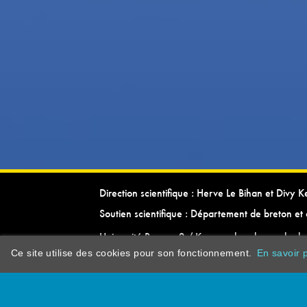
Direction scientifique : Herve Le Bihan et Divy 
Soutien scientifique : Département de breton et 
Université Rennes 2 / Kevrenn brezhoneg ha ke
Ce site utilise des cookies pour son fonctionnement.
En savoir p
dictionarypor