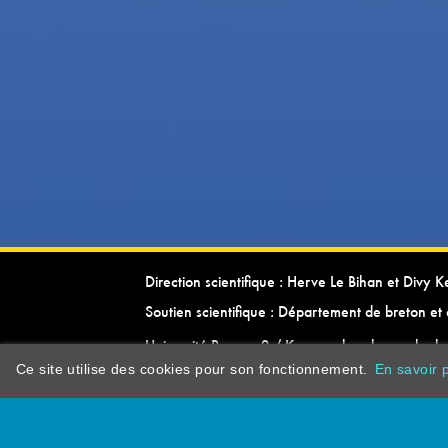
Direction scientifique : Herve Le Bihan et Divy 
Soutien scientifique : Département de breton et 
Université Rennes 2 / Kevrenn brezhoneg ha ke
Ce site utilise des cookies pour son fonctionnement.
En savoir p
dictionarypor