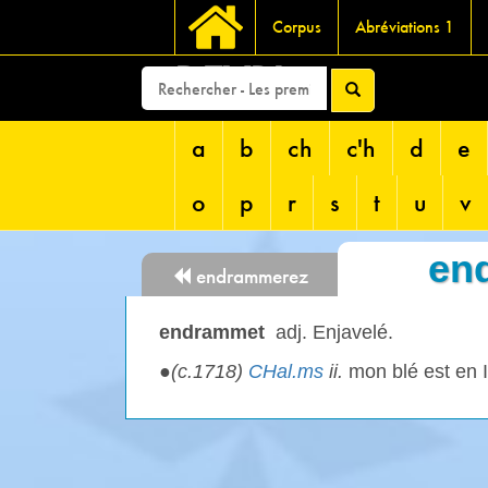
Corpus
Abréviations 1
DEVRI
a
b
ch
c'h
d
e
o
p
r
s
t
u
v
en
endrammerez
endrammet
adj. Enjavelé.
●
(c.1718)
CHal.ms
ii.
mon blé est en I