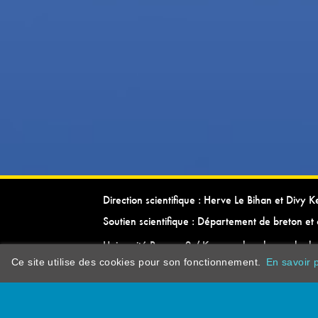
Direction scientifique : Herve Le Bihan et Divy 
Soutien scientifique : Département de breton et 
Université Rennes 2 / Kevrenn brezhoneg ha ke
Ce site utilise des cookies pour son fonctionnement.
En savoir p
dictionarypor