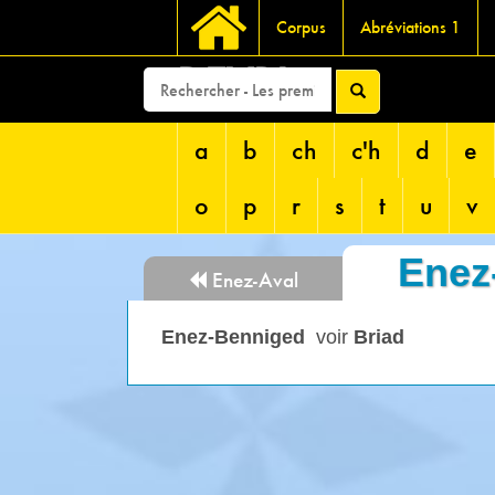
Corpus
Abréviations 1
DEVRI
a
b
ch
c'h
d
e
o
p
r
s
t
u
v
Enez
Enez-Aval
Enez-Benniged
voir
Briad