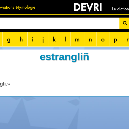
DEVRI
viations étymologie
Le dictio
g
h
i
j
k
l
m
n
o
p
r
estrangliñ
gli
.»