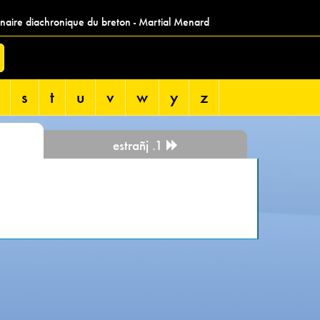
nnaire diachronique du breton - Martial Menard
s
t
u
v
w
y
z
estrañj .1