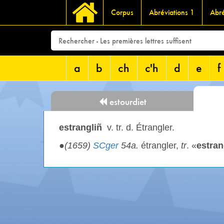
Corpus
Abréviations 1
Abré
a
b
ch
c'h
d
e
f
estourdiet
estrangliñ
v. tr. d. Étrangler.
●
(1659)
SCger
54a.
étrangler,
tr
. «
estran