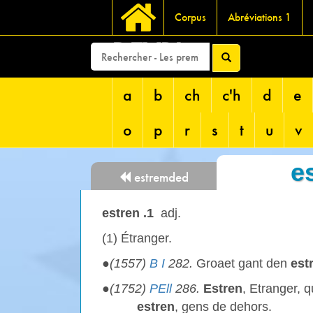
Corpus
Abréviations 1
DEVRI
a
b
ch
c'h
d
e
o
p
r
s
t
u
v
e
estremded
estren .1
adj.
(1) Étranger.
●
(1557)
B I
282.
Groaet gant den
est
●
(1752)
PEll
286.
Estren
, Etranger, q
estren
, gens de dehors.