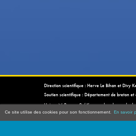
Direction scientifique : Herve Le Bihan et Divy 
Soutien scientifique : Département de breton et 
Université Rennes 2 / Kevrenn brezhoneg ha ke
Ce site utilise des cookies pour son fonctionnement.
En savoir p
dictionarypor