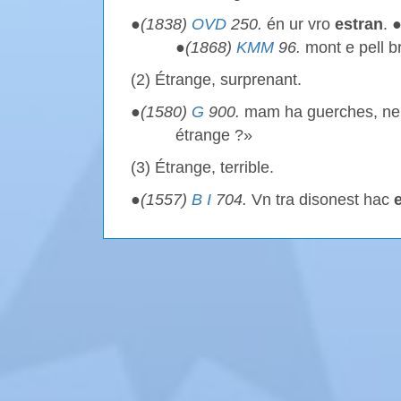
●
(1838)
OVD
250.
én ur vro
estran
. 
●
(1868)
KMM
96.
mont e pell b
(2) Étrange, surprenant.
●
(1580)
G
900.
mam ha guerches, n
étrange ?»
(3) Étrange, terrible.
●
(1557)
B I
704.
Vn tra disonest hac