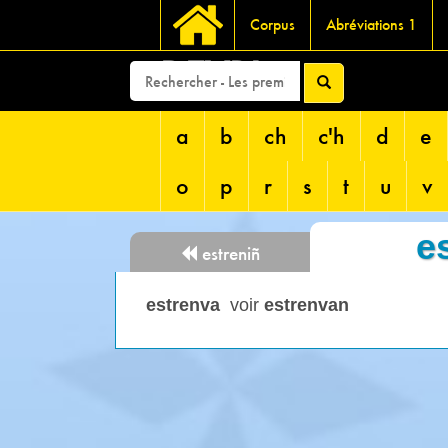
Corpus
Abréviations 1
DEVRI
a
b
ch
c'h
d
e
o
p
r
s
t
u
v
e
estreniñ
estrenva
voir
estrenvan