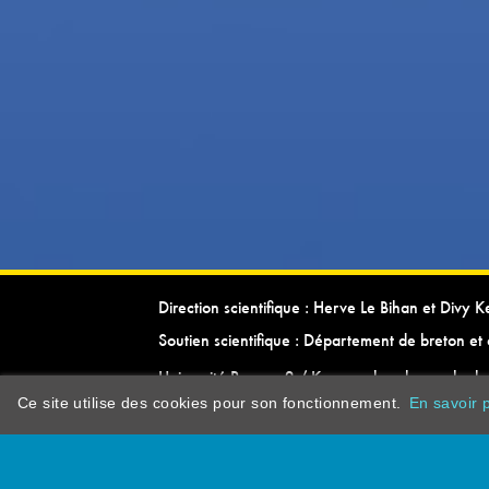
Direction scientifique : Herve Le Bihan et Divy 
Soutien scientifique : Département de breton et 
Université Rennes 2 / Kevrenn brezhoneg ha ke
Ce site utilise des cookies pour son fonctionnement.
En savoir p
dictionarypor