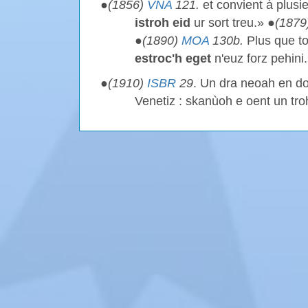
●
(1856)
VNA
121.
et convient à plusi
istroh eid
ur sort treu.» ●
(1879
●
(1890)
MOA
130b.
Plus que to
estroc'h eget
n'euz forz pehini
●
(1910)
ISBR
29
. Un dra neoah en 
Venetiz : skanùoh e oent un tro