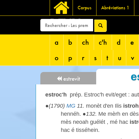
Corpus
Abréviations 1
DEVRI
a
b
ch
c'h
d
e
o
p
r
s
t
u
v
e
estrevit
estroc'h
prép. Estroc'h evit/eget : au
●
(1790)
MG
11.
monèt d'en Ilis
istroh
hennéh. ●
132.
Me mèrh en dès 
mès neoah guélét , mé hac
ist
hac é tisséhein.