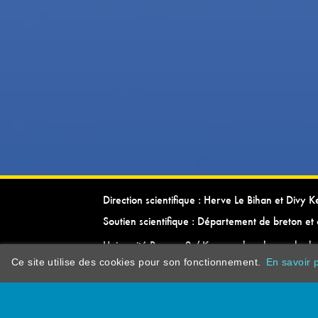
Direction scientifique : Herve Le Bihan et Divy 
Soutien scientifique : Département de breton et 
Université Rennes 2 / Kevrenn brezhoneg ha ke
Ce site utilise des cookies pour son fonctionnement.
En savoir p
dictionarypor