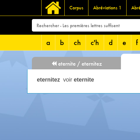
Corpus
Abréviations 1
Abré
a
b
ch
c'h
d
e
f
eternite / eternitez
eternitez
voir
eternite