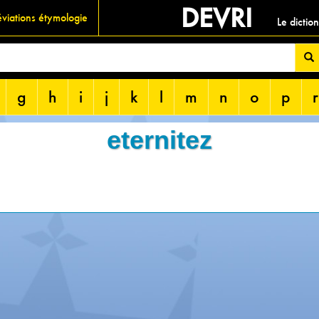
DEVRI
viations étymologie
Le dictio
g
h
i
j
k
l
m
n
o
p
r
eternitez