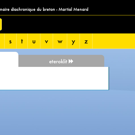
nnaire diachronique du breton - Martial Menard
s
t
u
v
w
y
z
eteroklit