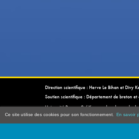
Direction scientifique : Herve Le Bihan et Divy 
Soutien scientifique : Département de breton et 
Université Rennes 2 / Kevrenn brezhoneg ha ke
Ce site utilise des cookies pour son fonctionnement.
En savoir p
dictionarypor