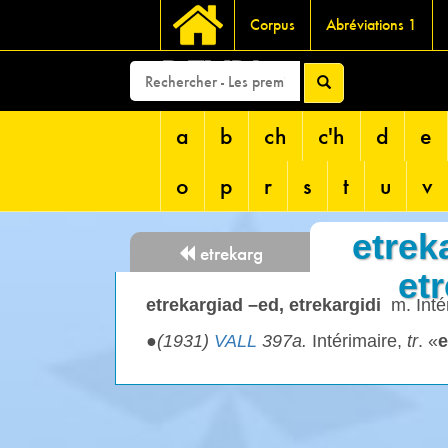
Corpus
Abréviations 1
DEVRI
a
b
ch
c'h
d
e
o
p
r
s
t
u
v
etrek
etrekarg
et
etrekargiad –ed, etrekargidi
m. Inté
●
(1931)
VALL
397a.
Intérimaire,
tr
. «
e