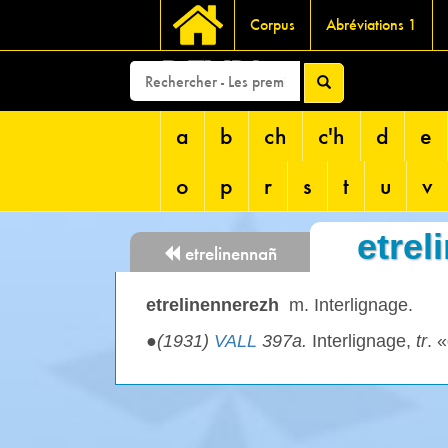
Corpus
Abréviations 1
DEVRI
a
b
ch
c'h
d
e
o
p
r
s
t
u
v
etrel
etrelinennañ
etrelinennerezh
m. Interlignage.
●
(1931)
VALL
397a.
Interlignage,
tr
. «