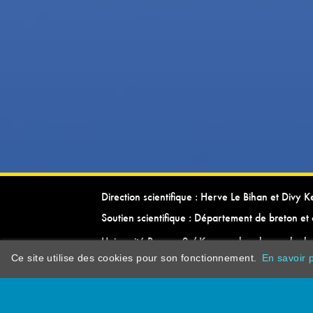
Direction scientifique : Herve Le Bihan et Divy 
Soutien scientifique : Département de breton et 
Université Rennes 2 / Kevrenn brezhoneg ha ke
Ce site utilise des cookies pour son fonctionnement.
En savoir p
dictionarypor