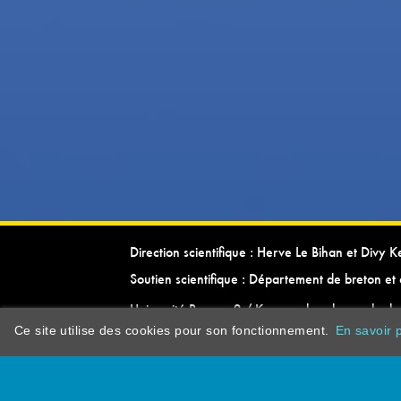
Direction scientifique : Herve Le Bihan et Divy 
Soutien scientifique : Département de breton et 
Université Rennes 2 / Kevrenn brezhoneg ha ke
Ce site utilise des cookies pour son fonctionnement.
En savoir p
dictionarypor