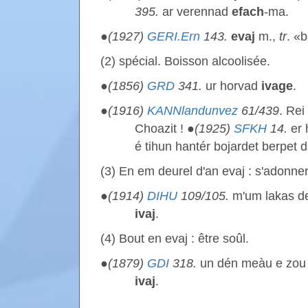
395.
ar verennad
efach
-ma.
●
(1927)
GERI.Ern
143.
evaj
m.,
tr
. «
(2) spécial. Boisson alcoolisée.
●
(1856)
GRD
341.
ur horvad
ivage
.
●
(1916)
KANNlandunvez
61/439
. Re
Choazit ! ●
(1925)
SFKH
14.
er 
é tihun hantér bojardet berpet 
(3) En em deurel d'an evaj : s'adonner
●
(1914)
DIHU
109/105.
m'um lakas de
ivaj
.
(4) Bout en evaj : être soûl.
●
(1879)
GDI
318.
un dén meàu e zou
ivaj
.