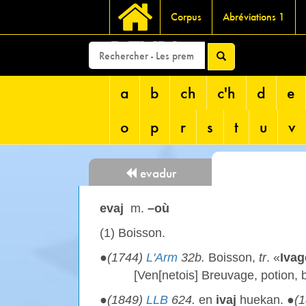
Corpus
Abréviations 1
DEVRI
a
b
ch
c'h
d
e
o
p
r
s
t
u
v
evadur
evaj
m.
–où
(1) Boisson.
●
(1744)
L'Arm
32b.
Boisson,
tr
. «
Ivag
[Ven[netois] Breuvage, potion, 
●
(1849)
LLB
624.
en
ivaj
huekan. ●
(