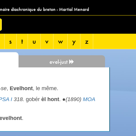
nnaire diachronique du breton - Martial Menard
s
t
u
v
w
y
z
evel-just
-se
,
Evelhont
, le même.
PSA I
318.
gobér
èl hont
. ●
(1890)
MOA
evelhont
.