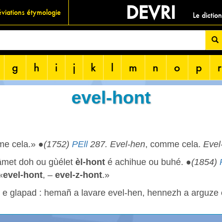
DEVRI
viations étymologie
Le dictio
g
h
i
j
k
l
m
n
o
p
r
evel-hont
me cela.» ●
(1752)
PEll
287. Evel-hen
, comme cela.
Evel
met doh ou gùélet
èl-hont
é achihue ou buhé. ●
(1854)
«
evel-hont
, –
evel-z-hont
.»
e e glapad : hemañ a lavare evel-hen, hennezh a arguze