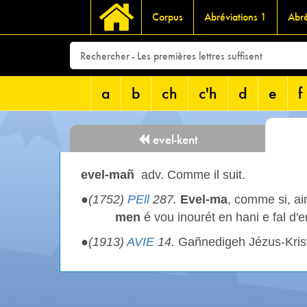
Corpus
Abréviations 1
Abré
a
b
ch
c'h
d
e
f
evel-kent
evel-mañ
adv. Comme il suit.
●
(1752)
PEll
287.
Evel-ma
, comme si, ain
men
é vou inourét en hani e fal d'e
●
(1913)
AVIE
14.
Gañnedigeh Jézus-Kris