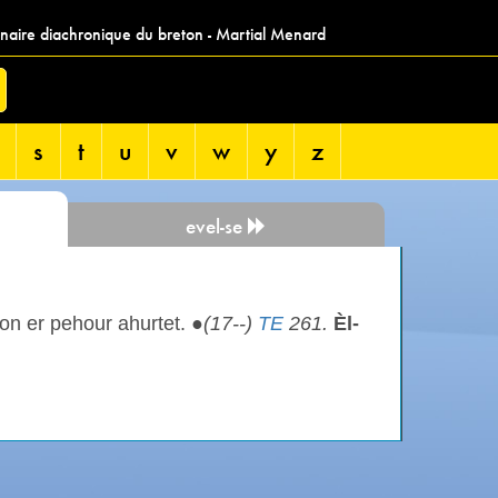
nnaire diachronique du breton - Martial Menard
s
t
u
v
w
y
z
evel-se
on er pehour ahurtet. ●
(17--)
TE
261.
Èl-