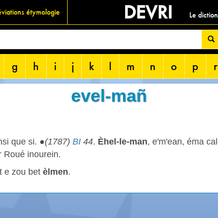
DEVRI
viations étymologie
Le dictio
g
h
i
j
k
l
m
n
o
p
r
evel-mañ
si que si. ●
(1787)
BI
44
.
Èhel-le-man
, e'm'ean, éma cal
r Roué inourein.
t e zou bet
èlmen
.