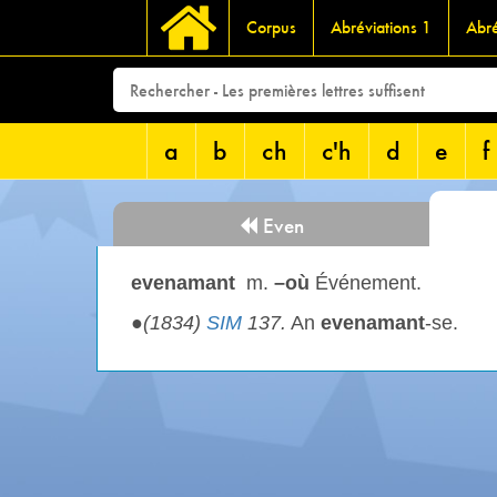
Corpus
Abréviations 1
Abré
a
b
ch
c'h
d
e
f
Even
evenamant
m.
–où
Événement.
●
(1834)
SIM
137.
An
evenamant
-se.