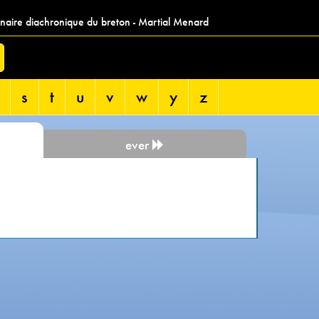
nnaire diachronique du breton - Martial Menard
s
t
u
v
w
y
z
ever