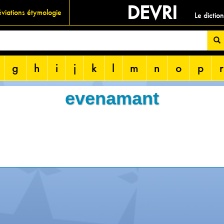
DEVRI
viations étymologie
Le dictio
g
h
i
j
k
l
m
n
o
p
r
evenamant