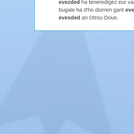
evezded
ha teneredigez eur v
bugale ha d'ho diorren gant
eve
evesded
an Otrou Doue.