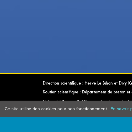
Direction scientifique : Herve Le Bihan et Divy 
Soutien scientifique : Département de breton et 
Université Rennes 2 / Kevrenn brezhoneg ha ke
Ce site utilise des cookies pour son fonctionnement.
En savoir p
dictionarypor