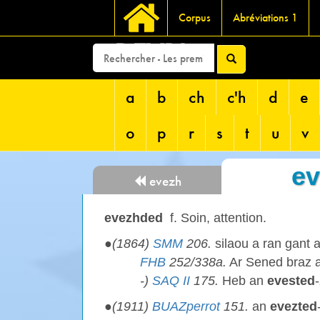
Corpus
Abréviations 1
DEVRI
a
b
ch
c'h
d
e
o
p
r
s
t
u
v
e
evezh
evezhded
f. Soin, attention.
●
(1864)
SMM
206.
silaou a ran gant 
FHB
252/338a.
Ar Sened braz a
-)
SAQ II
175.
Heb an
evested
●
(1911)
BUAZperrot
151.
an
evezted