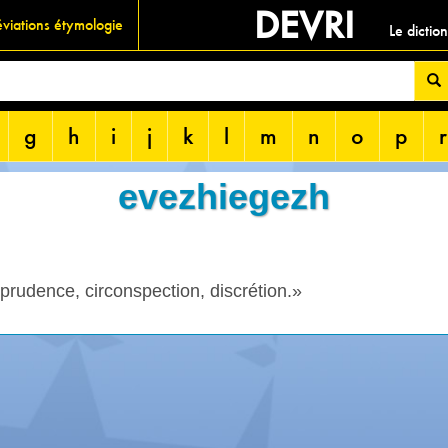
DEVRI
viations étymologie
Le dictio
g
h
i
j
k
l
m
n
o
p
r
evezhiegezh
«prudence, circonspection, discrétion.»