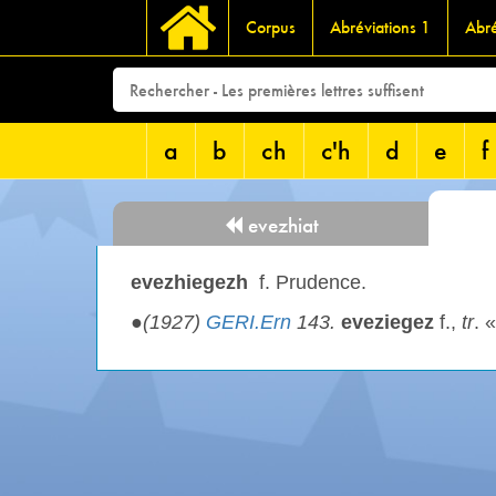
Corpus
Abréviations 1
Abré
a
b
ch
c'h
d
e
f
evezhiat
evezhiegezh
f. Prudence.
●
(1927)
GERI.Ern
143.
eveziegez
f.,
tr
. 