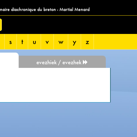
nnaire diachronique du breton - Martial Menard
s
t
u
v
w
y
z
evezhiek / evezhek