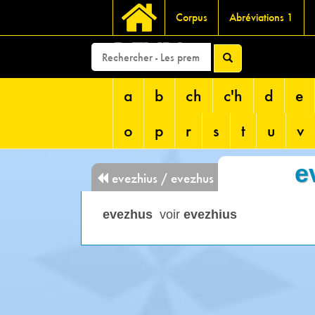
Corpus
Abréviations 1
DEVRI
a
b
ch
c'h
d
e
o
p
r
s
t
u
v
e
evezhius / evezhus
evezhus
voir
evezhius