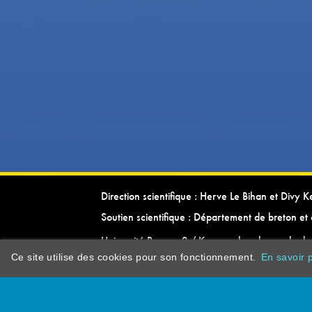
Direction scientifique : Herve Le Bihan et Divy 
Soutien scientifique : Département de breton et 
Université Rennes 2 / Kevrenn brezhoneg ha ke
Ce site utilise des cookies pour son fonctionnement.
En savoir p
dictionarypor