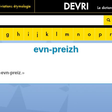
DEVRI
viations étymologie
Le dictio
g
h
i
j
k
l
m
n
o
p
r
evn-preizh
«
evn-preiz
.»