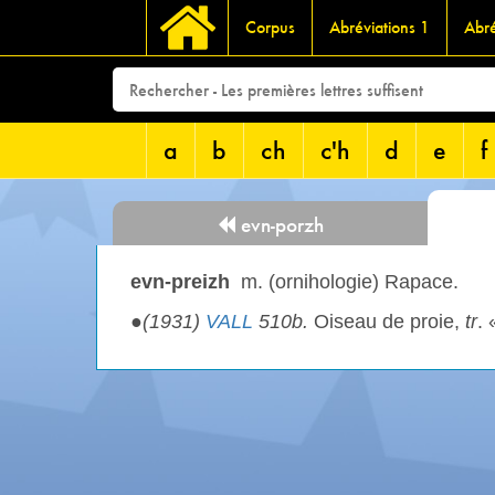
Corpus
Abréviations 1
Abré
a
b
ch
c'h
d
e
f
evn-porzh
evn-preizh
m. (ornihologie) Rapace.
●
(1931)
VALL
510b.
Oiseau de proie,
tr
. 