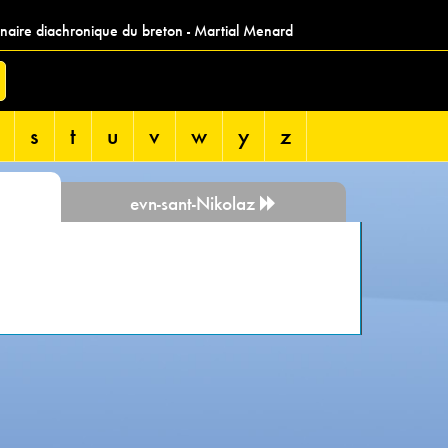
nnaire diachronique du breton - Martial Menard
s
t
u
v
w
y
z
evn-sant-Nikolaz