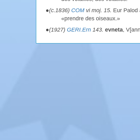
●
(c.1836)
COM
vi moj. 15.
Eur Palod 
«prendre des oiseaux.»
●
(1927)
GERI.Ern
143.
evneta
, V[an