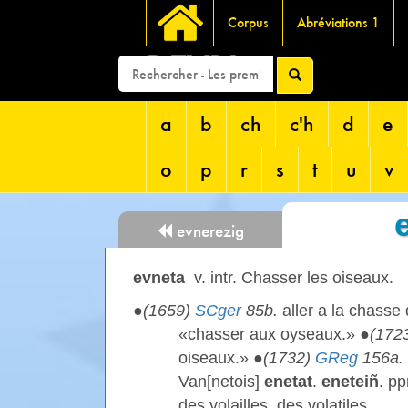
Corpus
Abréviations 1
DEVRI
a
b
ch
c'h
d
e
o
p
r
s
t
u
v
evnerezig
evneta
v. intr. Chasser les oiseaux.
●
(1659)
SCger
85b.
aller a la chasse
«chasser aux oyseaux.» ●
(172
oiseaux.» ●
(1732)
GReg
156a.
Van[netois]
enetat
.
eneteiñ
. pp
des volailles, des volatiles.