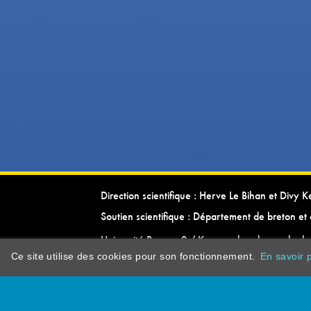
Direction scientifique : Herve Le Bihan et Divy 
Soutien scientifique : Département de breton et 
Université Rennes 2 / Kevrenn brezhoneg ha ke
Ce site utilise des cookies pour son fonctionnement.
En savoir p
dictionarypor