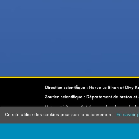
Direction scientifique : Herve Le Bihan et Divy 
Soutien scientifique : Département de breton et 
Université Rennes 2 / Kevrenn brezhoneg ha ke
Ce site utilise des cookies pour son fonctionnement.
En savoir p
dictionarypor