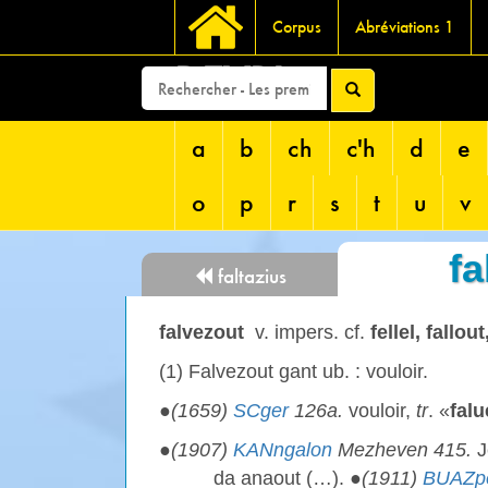
Corpus
Abréviations 1
DEVRI
a
b
ch
c'h
d
e
o
p
r
s
t
u
v
fa
faltazius
falvezout
v. impers. cf.
fellel, fallout
(1) Falvezout gant ub. : vouloir.
●
(1659)
SCger
126a.
vouloir,
tr
. «
falu
●
(1907)
KANngalon
Mezheven 415.
J
da anaout (…). ●
(1911)
BUAZpe