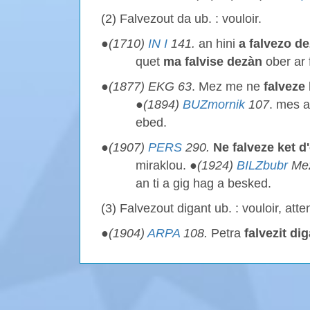
(2) Falvezout da ub. : vouloir.
●
(1710)
IN I
141.
an hini
a falvezo d
quet
ma falvise
dezàn
ober ar f
●
(1877) EKG 63
. Mez me ne
falveze
●
(1894)
BUZmornik
107
. mes 
ebed.
●
(1907)
PERS
290.
Ne falveze ket d
miraklou. ●
(1924)
BILZbubr
Mez
an ti a gig hag a besked.
(3) Falvezout digant ub. : vouloir, att
●
(1904)
ARPA
108.
Petra
falvezit d