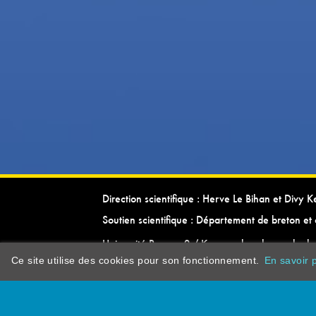
Direction scientifique : Herve Le Bihan et Divy 
Soutien scientifique : Département de breton et 
Université Rennes 2 / Kevrenn brezhoneg ha ke
Ce site utilise des cookies pour son fonctionnement.
En savoir p
dictionarypor