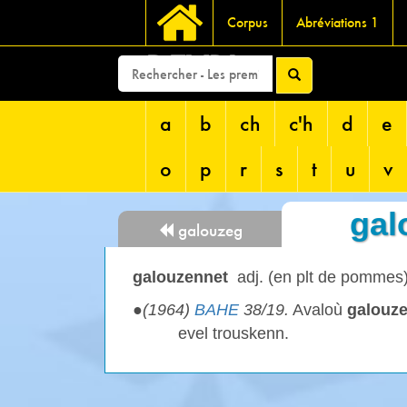
Corpus
Abréviations 1
DEVRI
a
b
ch
c'h
d
e
o
p
r
s
t
u
v
gal
galouzeg
galouzennet
adj. (en plt de pommes
●
(1964)
BAHE
38/19.
Avaloù
galouz
evel trouskenn.