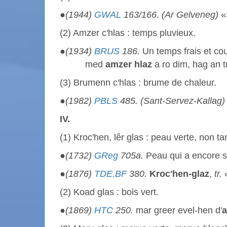
●
(1944)
GWAL
163/166. (Ar Gelveneg)
«
(2) Amzer c'hlas : temps pluvieux.
●
(1934)
BRUS
186.
Un temps frais et co
med
amzer
hlaz
a ro dim, hag an t
(3) Brumenn c'hlas : brume de chaleur.
●
(1982)
PBLS
485. (Sant-Servez-Kallag)
IV.
(1) Kroc'hen, lêr glas : peau verte, non ta
●
(1732)
GReg
705a.
Peau qui a encore s
●
(1876)
TDE.BF
380.
Kroc'hen-glaz
,
tr.
(2) Koad glas : bois vert.
●
(1869)
HTC
250.
mar greer evel-hen d'
a