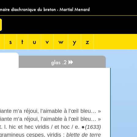
nnaire diachronique du breton - Martial Menard
s
t
u
v
w
y
z
glas .2
iante m’a réjoui, l’aimable à l’œil bleu… »
ante m’a réjoui, l’aimable à l’œil bleu… »
t. l. hic et hec viridis / et hoc / e. ●
(1633)
ramineus cespes, viridis :
blette de terre