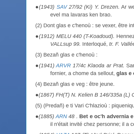
●
(1943)
SAV
27/92 (Ki) Y. Drezen.
Ar we
evel ma lavaras ken brao.
(2) Dont glas e c'henoù : se vexer, être in
●
(1912) MELU 440 (T-Koadoud).
Henne
VALLsup 99.
Interloqué,
tr. F. Vall
(3) Bezañ glas e c'henoù :
●
(1941)
ARVR
17/4c Klaoda ar Prat.
Sam
fornier, a chome da sellout,
glas e
(4) Bezañ glas e veg : être jeune.
●
(1867) FH
(T) N. Kelien
B 146/335a (L) 
(5) (Predañ) e ti Vari C'hlazioù : piqueniq
●
(1885)
ARN
48 .
Bet e oc'h advernia e 
il n'était invité chez personne; il a 