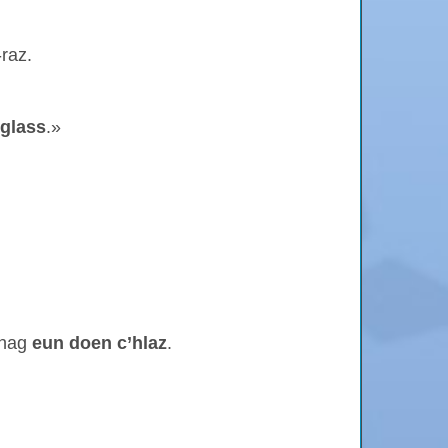
raz.
glass
.»
 hag
eun doen c’hlaz
.