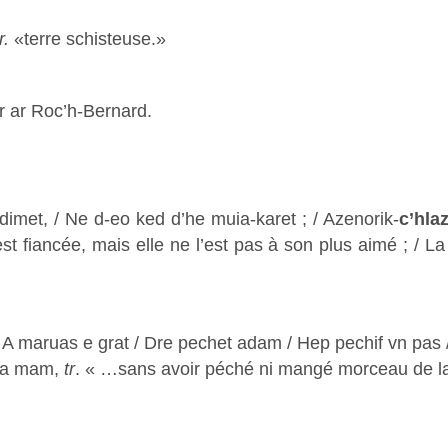
r.
«terre schisteuse.»
 ar Roc’h-Bernard.
dimet, / Ne d-eo ked d’he muia-karet ; / Azenorik-
c’hla
est fiancée, mais elle ne l’est pas à son plus aimé ; / L
/ A maruas e grat / Dre pechet adam / Hep pechif vn pas 
 da mam,
tr
. « …sans avoir péché ni mangé morceau de 