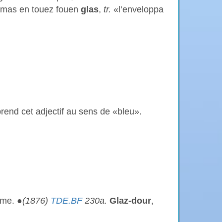
mas en touez fouen
glas
,
tr.
«l’enveloppa
prend cet adjectif au sens de «bleu».
mme. ●
(1876)
TDE.BF
230a.
Glaz-dour
,