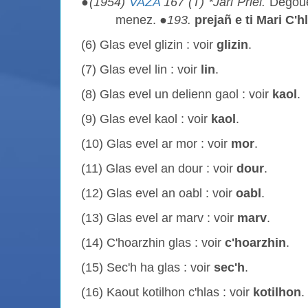
●
(1954)
VAZA
167 (T) *Jarl Priel.
Degouez
menez. ●
193.
prejañ e ti Mari C'h
(6) Glas evel glizin : voir
glizin
.
(7) Glas evel lin : voir
lin
.
(8) Glas evel un delienn gaol : voir
kaol
.
(9) Glas evel kaol : voir
kaol
.
(10) Glas evel ar mor : voir
mor
.
(11) Glas evel an dour : voir
dour
.
(12) Glas evel an oabl : voir
oabl
.
(13) Glas evel ar marv : voir
marv
.
(14) C'hoarzhin glas : voir
c'hoarzhin
.
(15) Sec'h ha glas : voir
sec'h
.
(16) Kaout kotilhon c'hlas : voir
kotilhon
.