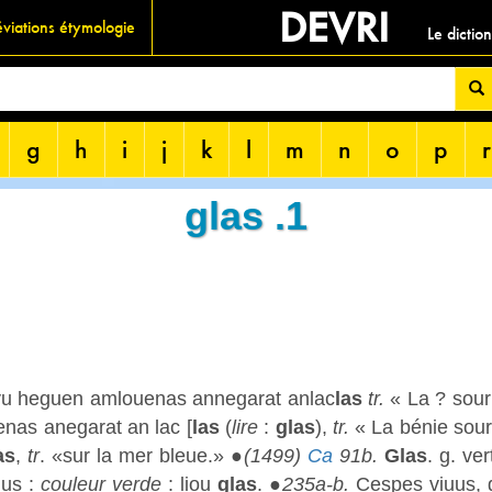
DEVRI
viations étymologie
Le dictio
g
h
i
j
k
l
m
n
o
p
r
glas .1
vu heguen amlouenas annegarat anlac
las
tr.
« La ? sour
nas anegarat an lac [
las
(
lire
:
glas
),
tr.
« La bénie souri
as
,
tr
. «sur la mer bleue.» ●
(1499)
Ca
91b.
Glas
. g. ver
dus :
couleur verde
: liou
glas
. ●
235a-b.
Cespes viuus, g