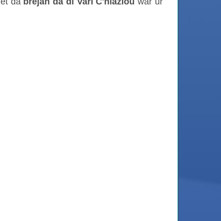
det da
brejañ da di Vari C'hlazioù
war ur