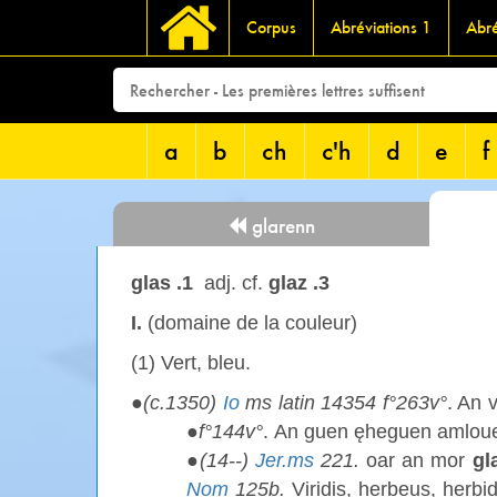
Corpus
Abréviations 1
Abré
a
b
ch
c'h
d
e
f
glarenn
glas .1
adj. cf.
glaz .3
I.
(domaine de la couleur)
(1) Vert, bleu.
●
(c.1350)
Io
ms latin 14354 f°263v°
. An 
●
f°144v°
. An guen ęheguen amloue
●
(14--)
Jer.ms
221.
oar an mor
gl
Nom
125b.
Viridis, herbeus, herbi