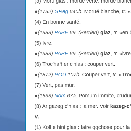
(3) Moru glas : morue verte, morue blanc
●
(1732)
GReg
640b.
Moruë blanche,
tr.
«
(4) En bonne santé.
●
(1983)
PABE
69. (Berrien)
glaz
,
tr.
«en 
(5) Ivre.
●
(1983)
PABE
69. (Berrien)
glaz
,
tr.
«ivre
(6) Troc'hañ er c'hlas : couper vert.
●
(1872)
ROU
107b.
Couper vert,
tr
. «
Tro
(7) Vert, pas mûr.
●
(1633)
Nom
67a.
Pomum immite, crudu
(8) Ar gazeg c’hlas : la mer. Voir
kazeg-c
V.
(1) Koll e hini glas : faire qqchose pour la