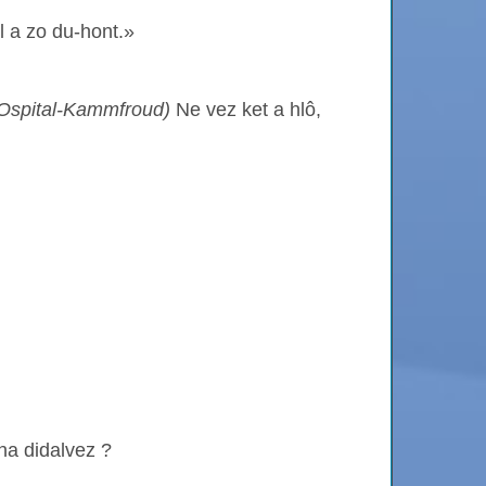
l a zo du-hont.»
 Ospital-Kammfroud)
Ne vez ket a hlô,
 ha didalvez ?