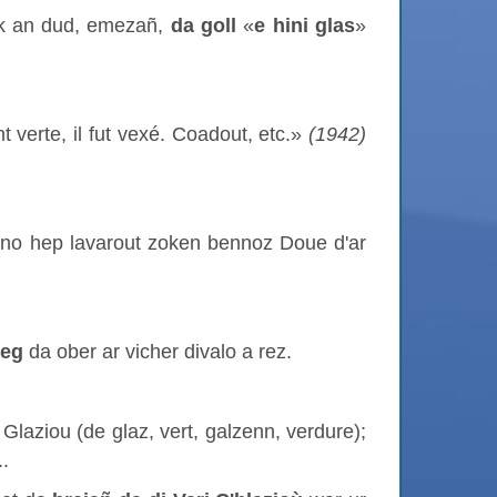
ak an dud, emezañ,
da goll
«
e hini glas
»
 verte, il fut vexé. Coadout, etc.»
(1942)
ano hep lavarout zoken bennoz Doue d'ar
veg
da ober ar vicher divalo a rez.
 Glaziou (de glaz, vert, galzenn, verdure);
..