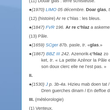
(11) Douar glas : terre schisteuse.
●
(1970)
LIMO
05 décembre.
Doar glas
,
t
(12) (histoire) Ar re c’hlas : les bleus.
●
(1847)
FVR
196.
Ar re c’hlaz
a askemer
(13) Pâle.
●
(1659)
SCger
87b.
pasle,
tr
. «
glas
.»
●
(1867)
BBZ III
242
. Azenorik-
c’hlaz
zo 
ket,
tr
. « La petite Azénor la Pâle 
son doux clerc elle ne l’est pas. »
II.
●
(1530)
J
p. 3b-4a
. Hizieu mab doen tat 
Dren guerches dinam / En deffoe
III.
(météorologie)
(1) Venteux.