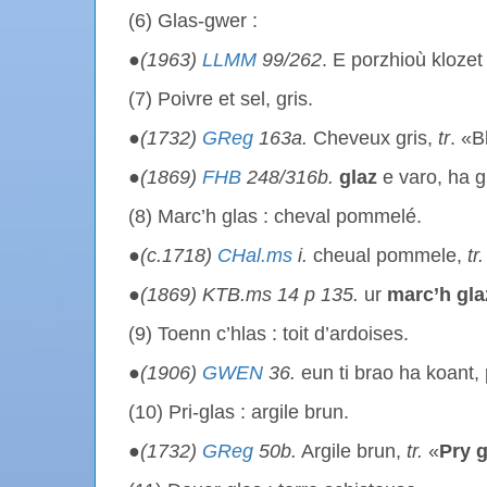
(6) Glas-gwer :
●
(1963)
LLMM
99/262
. E porzhioù kloze
(7) Poivre et sel, gris.
●
(1732)
GReg
163a.
Cheveux gris,
tr
. «
●
(1869)
FHB
248/316b.
glaz
e varo, ha g
(8) Marc’h glas : cheval pommelé.
●
(c.1718)
CHal.ms
i
.
cheual pommele,
tr.
●
(1869) KTB.ms 14 p 135.
ur
marc’h
gla
(9) Toenn c’hlas : toit d’ardoises.
●
(1906)
GWEN
36.
eun ti brao ha koant
(10) Pri-glas : argile brun.
●
(1732)
GReg
50b.
Argile brun,
tr.
«
Pry
g