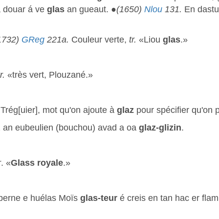
 douar á ve
glas
an gueaut. ●
(1650)
Nlou
131.
En dastu
1732)
GReg
221a.
Couleur verte,
tr.
«Liou
glas
.»
tr.
«très vert, Plouzané.»
 Trég[uier], mot qu'on ajoute à
glaz
pour spécifier qu'on 
an eubeulien (bouchou) avad a oa
glaz-glizin
.
r
. «
Glass royale
.»
perne e huélas Moïs
glas-teur
é creis en tan hac er fla