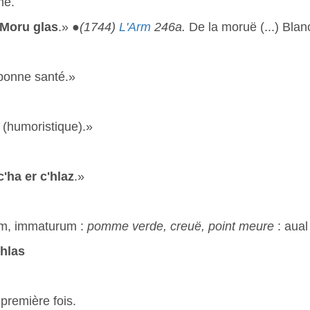
he.
Moru glas
.» ●
(1744)
L'Arm
246a.
De la moruë (...) Bla
bonne santé.»
 (humoristique).»
c'ha er c'hlaz
.»
m, immaturum :
pomme verde, creuë, point meure
: aua
’hlas
 première fois.