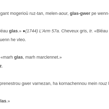
t gant mogerioù ruz-tan, melen-aour,
glas-gwer
pe wenn-
Bléau
glas
.» ●
(1744) L’Arm 57a.
Cheveux gris,
tr.
«Bléau
uenn he vleo.
«marh
glas
, marh marclennet.»
z
.
, prenestrou gwer varnezan, ha kornachennou mein rouz
las
.»