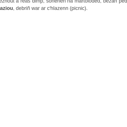
hout a reas dimp, sonerien ha martoloded, bezañ pe
laziou
, debriñ war ar c'hlazenn (picnic).