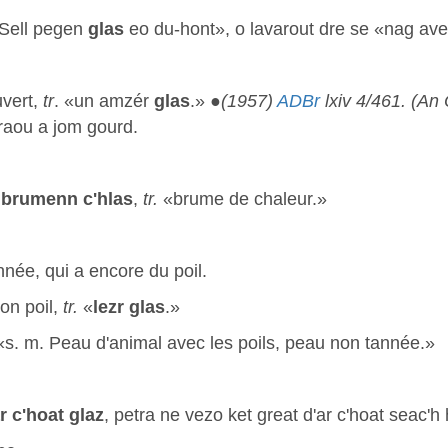
Sell pegen
glas
eo du-hont», o lavarout dre se «nag ave
uvert,
tr
. «un amzér
glas
.» ●
(1957)
ADBr
lxiv 4/461. (An
raou a jom gourd.
brumenn c'hlas
,
tr.
«brume de chaleur.»
nnée, qui a encore du poil.
on poil,
tr.
«
lezr glas
.»
«s. m. Peau d'animal avec les poils, peau non tannée.»
r c'hoat
glaz
, petra ne vezo ket great d'ar c'hoat seac'h