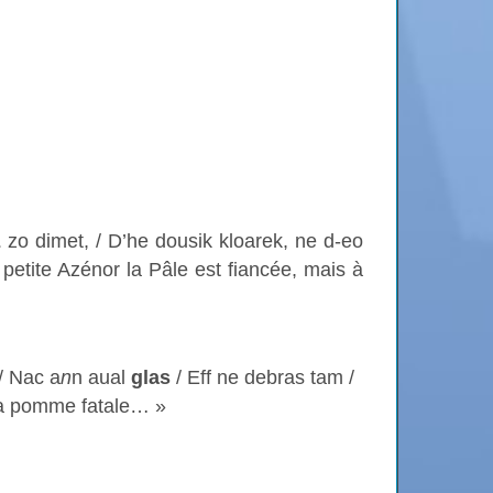
z
zo dimet, / D’he dousik kloarek, ne d-eo
a petite Azénor la Pâle est fiancée, mais à
/ Nac a
n
n aual
glas
/ Eff ne debras tam /
la pomme fatale… »