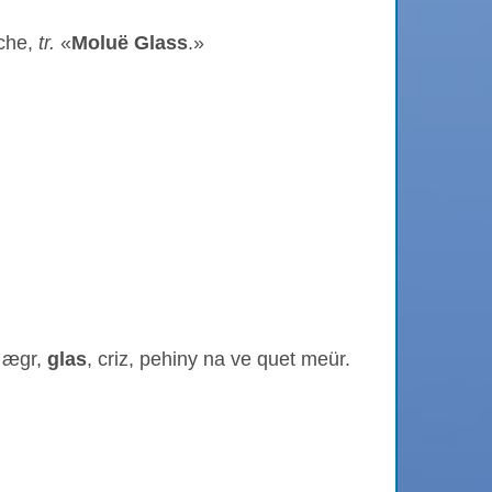
nche,
tr.
«
Moluë Glass
.»
l ægr,
glas
, criz, pehiny na ve quet meür.