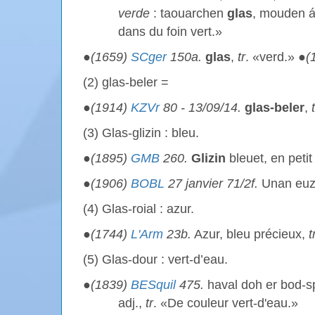
verde
: taouarchen
glas
, mouden á
dans du foin vert.»
●
(1659)
SCger
150a.
glas
,
tr
. «verd.» ●
(
(2) glas-beler =
●
(1914)
KZVr
80 - 13/09/14.
glas-beler
,
(3) Glas-glizin : bleu.
●
(1895)
GMB
260.
Glizin
bleuet, en petit
●
(1906)
BOBL
27 janvier 71/2f.
Unan euz 
(4) Glas-roial : azur.
●
(1744)
L'Arm
23b.
Azur, bleu précieux,
t
(5) Glas-dour : vert-d’eau.
●
(1839)
BESquil
475.
haval doh er bod-s
adj.,
tr
. «De couleur vert-d'eau.»