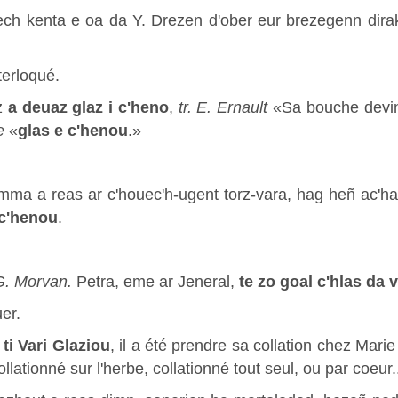
ch kenta e oa da Y. Drezen d'ober eur brezegenn dir
terloqué.
z
a deuaz glaz i c'heno
,
tr. E. Ernault
«Sa bouche devint
ée
«
glas e c'henou
.»
ma a reas ar c'houec'h-ugent torz-vara, hag heñ ac'h
 c'henou
.
G. Morvan.
Petra, eme ar Jeneral,
te zo goal c'hlas da 
uer.
ti Vari Glaziou
, il a été prendre sa collation chez Marie
collationné sur l'herbe, collationné tout seul, ou par coeur.