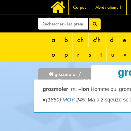
Corpus
Abréviations 1
DEVRI
a
b
ch
c'h
d
e
o
p
r
s
t
u
v
gr
grozmolat /
grozmoliñ / grozmol /
grozvolat
grozmoler
m.
–ion
Homme qui grom
●
(1850)
MOY
245.
Ma a zisqeuzo sclê