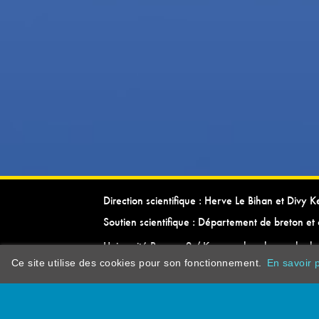
Direction scientifique : Herve Le Bihan et Divy 
Soutien scientifique : Département de breton et 
Université Rennes 2 / Kevrenn brezhoneg ha ke
Ce site utilise des cookies pour son fonctionnement.
En savoir p
dictionarypor