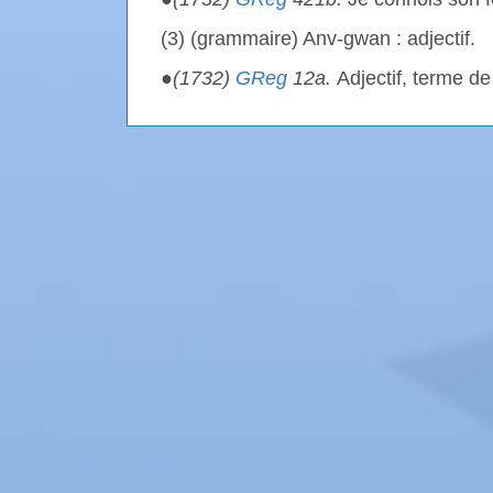
(3) (grammaire) Anv-gwan : adjectif.
●
(1732)
GReg
12a.
Adjectif, terme d