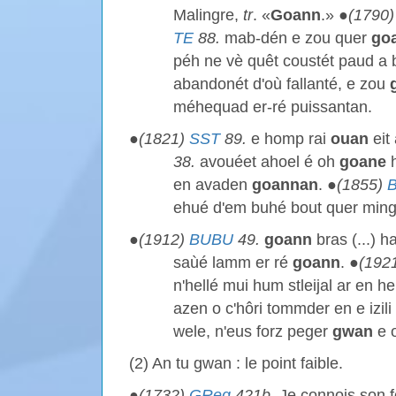
Malingre,
tr
. «
Goann
.» ●
(1790
TE
88.
mab-dén e zou quer
go
péh ne vè quêt coustét paud a
abandonét d'où fallanté, e zou
méhequad er-ré puissantan.
●
(1821)
SST
89.
e homp rai
ouan
eit
38.
avouéet ahoel é oh
goane
h
en avaden
goannan
. ●
(1855)
ehué d'em buhé bout quer ming
●
(1912)
BUBU
49.
goann
bras (...) h
saùé lamm er ré
goann
. ●
(192
n'hellé mui hum stleijal ar en h
azen o c'hôri tommder en e izili
wele, n'eus forz peger
gwan
e o
(2) An tu gwan : le point faible.
●
(1732)
GReg
421b.
Je connois son f