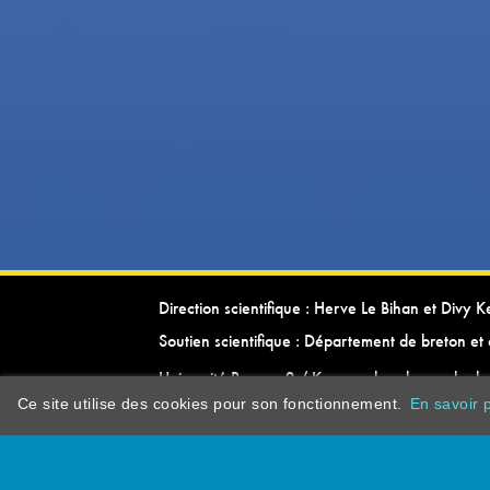
Direction scientifique : Herve Le Bihan et Divy 
Soutien scientifique : Département de breton et 
Université Rennes 2 / Kevrenn brezhoneg ha ke
Ce site utilise des cookies pour son fonctionnement.
En savoir p
dictionarypor