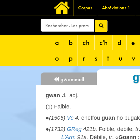
Corpus
Abréviations 1
DEVRI
a
b
ch
c'h
d
e
o
p
r
s
t
u
v
g
gwammell
gwan .1
adj.
(1) Faible.
●
(1505)
Vc
4.
eneffou
guan
ho pugal
●
(1732)
GReg
421b.
Foible, debile,
tr
L'Arm
91a.
Débile,
tr
. «
Goann
: