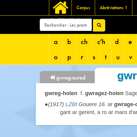
Corpus
Abréviations 1
DEVRI
a
b
ch
c'h
d
e
o
p
r
s
t
u
v
gwr
gwreg-eured
gwreg-holen
f.
gwragez-holen
Sag
●
(1917)
LZBt
Gouere 16.
ar
gwrage-c
gant ar gerent, a ro ar maro d'