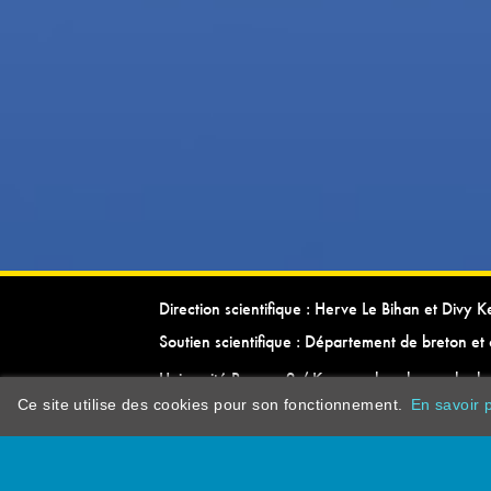
Direction scientifique : Herve Le Bihan et Divy 
Soutien scientifique : Département de breton et 
Université Rennes 2 / Kevrenn brezhoneg ha ke
Ce site utilise des cookies pour son fonctionnement.
En savoir p
dictionarypor