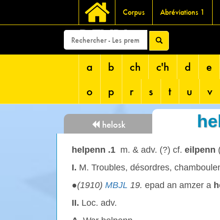
Corpus
Abréviations 1
DEVRI
a
b
ch
c'h
d
e
o
p
r
s
t
u
v
he
helosk
helpenn .1
m. & adv. (?) cf.
eilpenn
(
I.
M. Troubles, désordres, chamboule
●
(1910)
MBJL
19.
epad an amzer a
h
II.
Loc. adv.