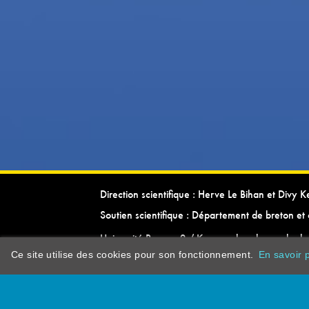
Direction scientifique : Herve Le Bihan et Divy 
Soutien scientifique : Département de breton et 
Université Rennes 2 / Kevrenn brezhoneg ha ke
Ce site utilise des cookies pour son fonctionnement.
En savoir p
dictionarypor