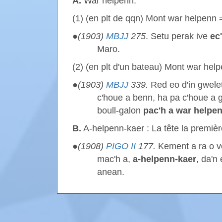
A.
War helpenn.
(1) (en plt de qqn) Mont war helpenn 
●
(1903)
MBJJ
275
. Setu perak ive
ec
Maro.
(2) (en plt d'un bateau) Mont war help
●
(1903)
MBJJ
339.
Red eo d'in gwele
c'houe a benn, ha pa c'houe a g
boull-galon
pac'h a war helpe
B.
A-helpenn-kaer : La tête la premièr
●
(1908)
PIGO II
177.
Kement a ra o vo
mac'h a,
a-helpenn-kaer
, da'n
anean.