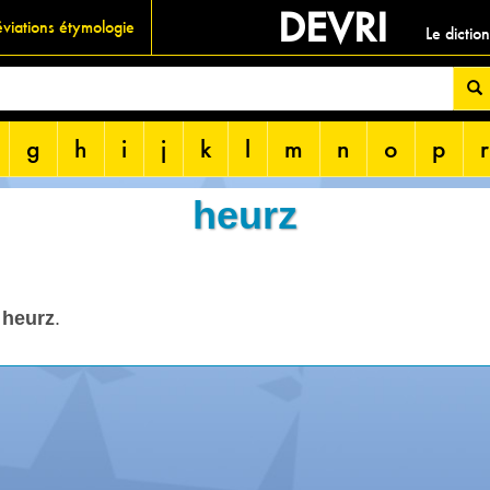
DEVRI
viations étymologie
Le dictio
g
h
i
j
k
l
m
n
o
p
r
heurz
o
heurz
.