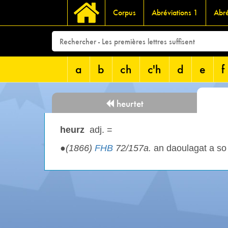
Corpus
Abréviations 1
Abré
a
b
ch
c'h
d
e
f
heurtet
heurz
adj. =
●
(1866)
FHB
72/157a.
an daoulagat a s