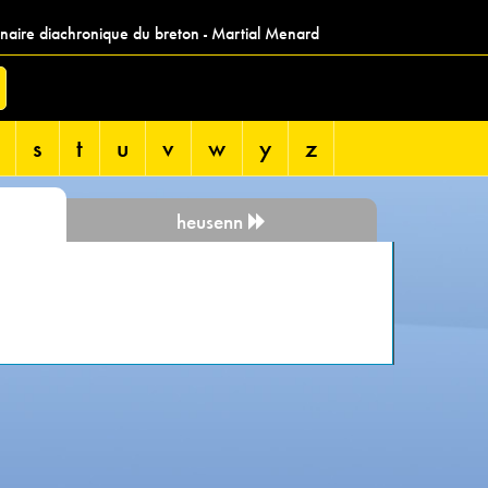
nnaire diachronique du breton - Martial Menard
s
t
u
v
w
y
z
heusenn