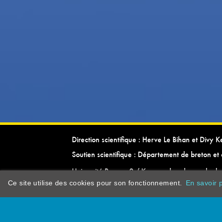
Direction scientifique : Herve Le Bihan et Divy 
Soutien scientifique : Département de breton et 
Université Rennes 2 / Kevrenn brezhoneg ha ke
Ce site utilise des cookies pour son fonctionnement.
En savoir p
dictionarypor