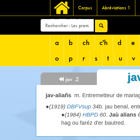
Corpus
Abréviations 1
DEVRI
a
b
ch
c'h
d
e
o
p
r
s
t
u
v
ja
jav .2
jav-aliañs
m. Entremetteur de maria
●
(1919)
DBFVsup
34b.
jau benal, ent
●
(1984)
HBPD
60
.
Jaù alians
é
hag ou faréz d'er bautred.