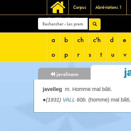
Corpus
Abréviations 1
DEVRI
a
b
ch
c'h
d
e
o
p
r
s
t
u
v
j
javelinenn
javelleg
m. Homme mal bâti.
●
(1931)
VALL
60b.
(homme) mal bâti