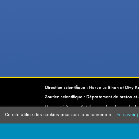
Direction scientifique : Herve Le Bihan et Divy 
Soutien scientifique : Département de breton et 
Université Rennes 2 / Kevrenn brezhoneg ha ke
Ce site utilise des cookies pour son fonctionnement.
En savoir p
dictionarypor